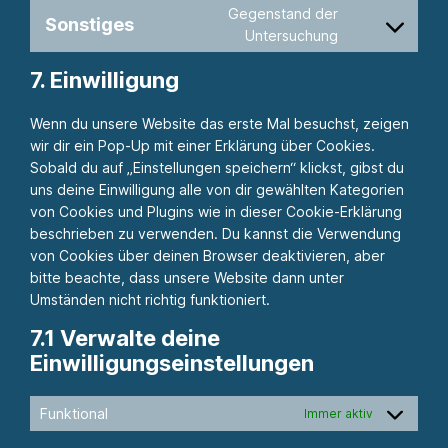
to
google-
Gegenstand der
Sonstiges
service
maps
Consent
Untersuchung
complianz
to
7. Einwilligung
service
sonstiges
Wenn du unsere Website das erste Mal besuchst, zeigen
wir dir ein Pop-Up mit einer Erklärung über Cookies.
Sobald du auf „Einstellungen speichern“ klickst, gibst du
uns deine Einwilligung alle von dir gewählten Kategorien
von Cookies und Plugins wie in dieser Cookie-Erklärung
beschrieben zu verwenden. Du kannst die Verwendung
von Cookies über deinen Browser deaktivieren, aber
bitte beachte, dass unsere Website dann unter
Umständen nicht richtig funktioniert.
7.1 Verwalte deine
Einwilligungseinstellungen
Funktional
Immer aktiv