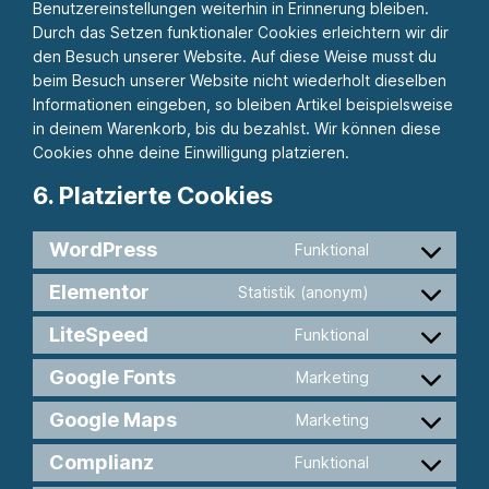
Benutzereinstellungen weiterhin in Erinnerung bleiben.
Durch das Setzen funktionaler Cookies erleichtern wir dir
den Besuch unserer Website. Auf diese Weise musst du
beim Besuch unserer Website nicht wiederholt dieselben
Informationen eingeben, so bleiben Artikel beispielsweise
in deinem Warenkorb, bis du bezahlst. Wir können diese
Cookies ohne deine Einwilligung platzieren.
6. Platzierte Cookies
WordPress
Funktional
Consent
to
Elementor
Statistik (anonym)
Consent
service
to
LiteSpeed
wordpress
Funktional
Consent
service
to
Google Fonts
elementor
Marketing
Consent
service
to
Google Maps
litespeed
Marketing
Consent
service
to
Complianz
google-
Funktional
Consent
service
fonts